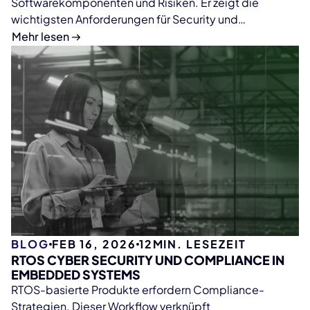
Softwarekomponenten und Risiken. Er zeigt die
wichtigsten Anforderungen für Security und
regulatorische Compliance.
Mehr lesen
BLOG
FEB 16, 2026
12
MIN. LESEZEIT
RTOS CYBER SECURITY UND COMPLIANCE IN
EMBEDDED SYSTEMS
RTOS-basierte Produkte erfordern Compliance-
Strategien. Dieser Workflow verknüpft