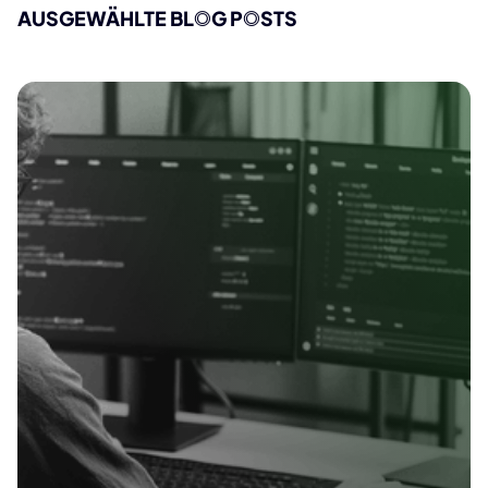
AUSGEWÄHLTE BL
O
G P
O
STS