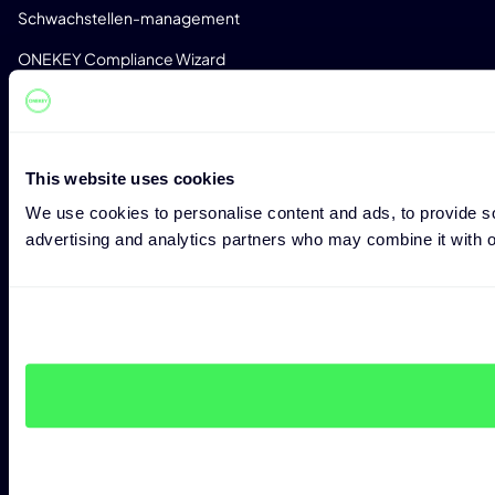
Schwachstellen-management
ONEKEY Compliance Wizard
Folgenabschätzung
Zero-Day-Erkennung
This website uses cookies
Monitoring
We use cookies to personalise content and ads, to provide soc
Erkennung von Lizenzen
advertising and analytics partners who may combine it with ot
Benutzerdefinierte Analyseprofile
CONSULTING
Expert Consulting
Penetration Testing
CRA Readiness Assessment
RED Readiness Assessment
BRANCHEN