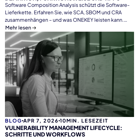
Software Composition Analysis schützt die Software-
Lieferkette. Erfahren Sie, wie SCA, SBOM und CRA
zusammenhängen – und was ONEKEY leisten kann.
Jetzt lesen.
Mehr lesen
BLOG
APR 7, 2026
10
MIN. LESEZEIT
VULNERABILITY MANAGEMENT LIFECYCLE:
SCHRITTE UND WORKFLOWS