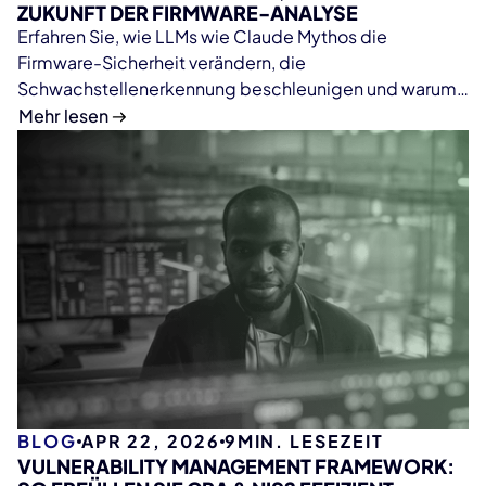
ZUKUNFT DER FIRMWARE-ANALYSE
Erfahren Sie, wie LLMs wie Claude Mythos die
Firmware-Sicherheit verändern, die
Schwachstellenerkennung beschleunigen und warum
deterministische Plattformen wie ONEKEY weiterhin
Mehr lesen
essenziell für skalierbare und zuverlässige Firmware-
Analysen bleiben.
BLOG
APR 22, 2026
9
MIN. LESEZEIT
VULNERABILITY MANAGEMENT FRAMEWORK: