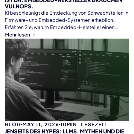
VULNOPS.
KI beschleunigt die Entdeckung von Schwachstellen in
Firmware- und Embedded-Systemen erheblich.
Erfahren Sie, warum Embedded-Hersteller einen
VulnOps-Ansatz für Firmware-Analyse, SBOM-
Mehr lesen
Management, kontinuierliches Monitoring und
skalierbares Vulnerability Management mit ONEKEY
benötigen.
BLOG
MAY 11, 2026
10
MIN. LESEZEIT
JENSEITS DES HYPES: LLMS, MYTHEN UND DIE