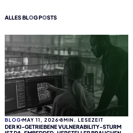
ALLES BL
O
G P
O
STS
BLOG
MAY 11, 2026
8
MIN. LESEZEIT
DER KI-GETRIEBENE VULNERABILITY-STURM
IST DA. EMBEDDED-HERSTELLER BRAUCHEN