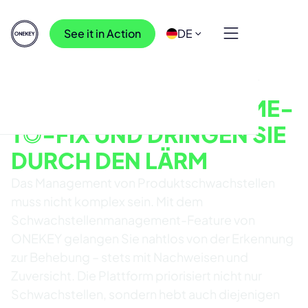
See it in Action
DE
AUTOMATISIERTES SCHWACHSTELLENMANAGEMENT
REDUZIEREN SIE DIE TIME-
TO-FIX UND DRINGEN SIE
DURCH DEN LÄRM
Das Management von Produktschwachstellen
muss nicht komplex sein. Mit dem
Schwachstellenmanagement-Feature von
ONEKEY gelangen Sie nahtlos von der Erkennung
zur Behebung – stets mit Nachweisen und
Zuversicht. Die Plattform priorisiert nicht nur
Schwachstellen, sondern hebt auch diejenigen