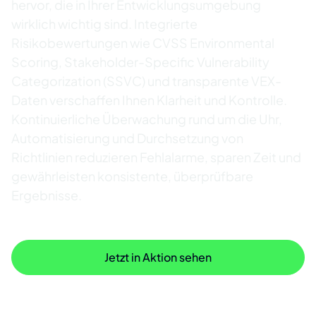
hervor, die in Ihrer Entwicklungsumgebung
wirklich wichtig sind. Integrierte
Risikobewertungen wie CVSS Environmental
Scoring, Stakeholder-Specific Vulnerability
Categorization (SSVC) und transparente VEX-
Daten verschaffen Ihnen Klarheit und Kontrolle.
Kontinuierliche Überwachung rund um die Uhr,
Automatisierung und Durchsetzung von
Richtlinien reduzieren Fehlalarme, sparen Zeit und
gewährleisten konsistente, überprüfbare
Ergebnisse.
Anwendungsfall entdecken
Jetzt in Aktion sehen