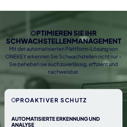
OPTIMIEREN SIE IHR
SCHWACHSTELLENMANAGEMENT
Mit der automatisierten Plattform-Lösung von
ONEKEY erkennen Sie Schwachstellen nicht nur –
Sie beheben sie auch zuverlässig, effizient und
nachweisbar.
PROAKTIVER SCHUTZ
AUTOMATISIERTE ERKENNUNG UND
ANALYSE