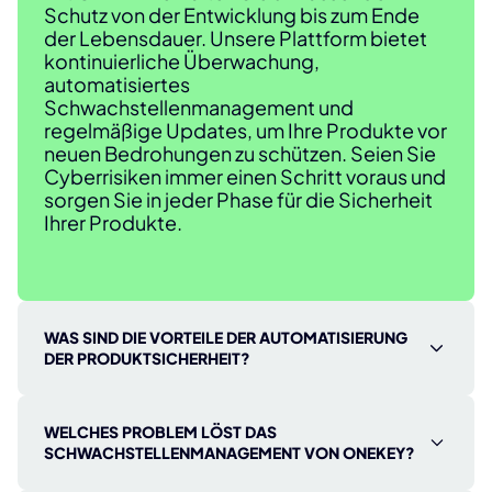
Schutz von der Entwicklung bis zum Ende
der Lebensdauer. Unsere Plattform bietet
kontinuierliche Überwachung,
automatisiertes
Schwachstellenmanagement und
regelmäßige Updates, um Ihre Produkte vor
neuen Bedrohungen zu schützen. Seien Sie
Cyberrisiken immer einen Schritt voraus und
sorgen Sie in jeder Phase für die Sicherheit
Ihrer Produkte.
WAS SIND DIE VORTEILE DER AUTOMATISIERUNG
DER PRODUKTSICHERHEIT?
Die Automatisierung reduziert manuelle
Aufgaben, spart Zeit und reduziert Fehler.
WELCHES PROBLEM LÖST DAS
ONEKEY automatisiert
SCHWACHSTELLENMANAGEMENT VON ONEKEY?
Schwachstellenanalysen, Compliance-