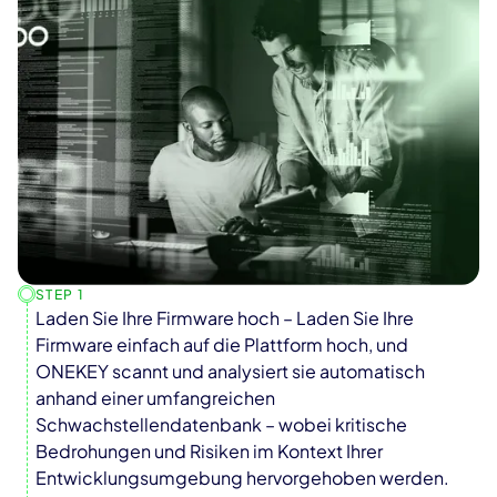
beheben.
konzentrieren. Komplexe manuelle Prozesse
werden zu schnellen, wiederholbaren Abläufen.
STEP 1
Laden Sie Ihre Firmware hoch – Laden Sie Ihre
Firmware einfach auf die Plattform hoch, und
ONEKEY scannt und analysiert sie automatisch
anhand einer umfangreichen
Schwachstellendatenbank – wobei kritische
Bedrohungen und Risiken im Kontext Ihrer
Entwicklungsumgebung hervorgehoben werden.