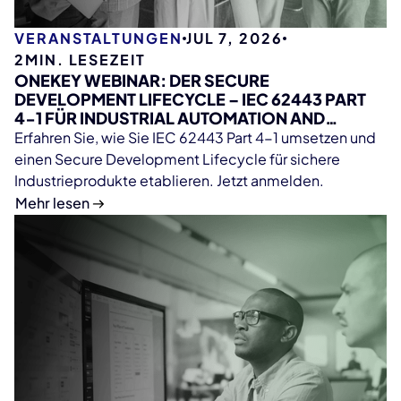
VERANSTALTUNGEN
JUL 7, 2026
2
MIN. LESEZEIT
ONEKEY WEBINAR: DER SECURE
DEVELOPMENT LIFECYCLE – IEC 62443 PART
4-1 FÜR INDUSTRIAL AUTOMATION AND
CONTROL SYSTEMS
Erfahren Sie, wie Sie IEC 62443 Part 4-1 umsetzen und
einen Secure Development Lifecycle für sichere
Industrieprodukte etablieren. Jetzt anmelden.
Mehr lesen