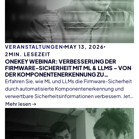
VERANSTALTUNGEN
MAY 13, 2026
2
MIN. LESEZEIT
ONEKEY WEBINAR: VERBESSERUNG DER
FIRMWARE-SICHERHEIT MIT ML & LLMS – VON
DER KOMPONENTENERKENNUNG ZU
VERWERTBAREN
Erfahren Sie, wie ML und LLMs die Firmware-Sicherheit
SICHERHEITSINFORMATIONEN
durch automatisierte Komponentenerkennung und
verwertbare Sicherheitsinformationen verbessern. Jetzt
registrieren.
Mehr lesen