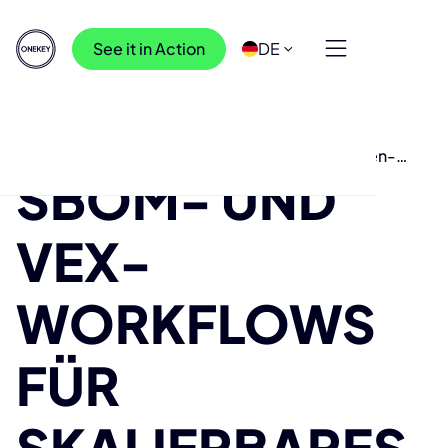
See it in Action
DE
Ressourcen
>
Blog
>
SBOM- und VEX-Work-flows für Schwachstellen-
SBOM- UND
Management
VEX-
WORKFLOWS
FÜR
SKALIERBARES