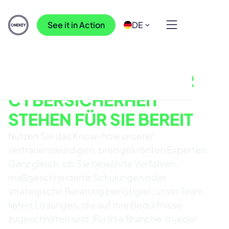
See it in Action
DE
UMFASSENDE BERATUNG
UNSERE EXPERTEN FÜR
CYBERSICHERHEIT
STEHEN FÜR SIE BEREIT
Nutzen Sie das Know-how unserer
vertrauenswürdigen, preisgekrönten Experten.
Ganz gleich, ob Sie bewährte Verfahren,
maßgeschneiderte Schulungen oder
strategische Beratung benötigen, unser Team
liefert Lösungen, die auf Ihre Bedürfnisse
zugeschnitten sind. Für Ihre Branche. In jeder