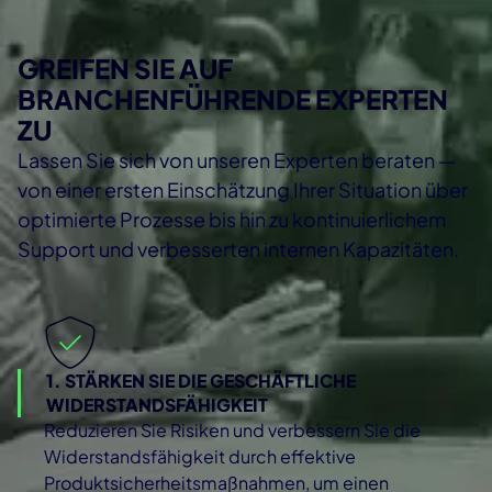
GREIFEN SIE AUF
BRANCHENFÜHRENDE EXPERTEN
ZU
Lassen Sie sich von unseren Experten beraten —
von einer ersten Einschätzung Ihrer Situation über
optimierte Prozesse bis hin zu kontinuierlichem
Support und verbesserten internen Kapazitäten.
1. STÄRKEN SIE DIE GESCHÄFTLICHE
WIDERSTANDSFÄHIGKEIT
Reduzieren Sie Risiken und verbessern Sie die
Widerstandsfähigkeit durch effektive
Produktsicherheitsmaßnahmen, um einen