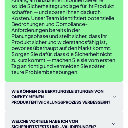
solide Sicherheitsgrundlage für Ihr Produkt
schaffen — und sparen Ihnen dadurch
Kosten. Unser Team identifiziert potenzielle
Bedrohungen und Compliance-
Anforderungen bereits in der
Planungsphase und stellt sicher, dass Ihr
Produkt sicher und widerstandsfähig ist,
bevor es überhaupt auf den Markt kommt.
Sorgen Sie dafür, dass die Sicherheit nicht
zu kurz kommt — machen Sie sie vom ersten
Tag an richtig und vermeiden Sie später
teure Problembehebungen.
WIE KÖNNEN DIE BERATUNGSLEISTUNGEN VON
ONEKEY MEINEN
PRODUKTENTWICKLUNGSPROZESS VERBESSERN?
Unsere Beratungsdienste optimieren Ihre
Produktentwicklung, indem sie in jeder
WELCHE VORTEILE HABE ICH VON
Phase bewährte Sicherheitsmethoden
SICHERHEITSTESTS UND -VALIDIERUNGEN?