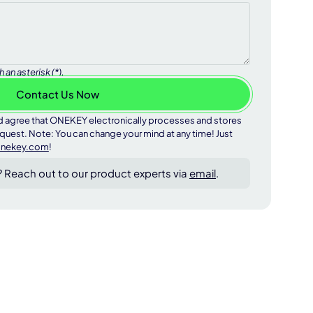
an asterisk (*).
 agree that ONEKEY electronically processes and stores
quest. Note: You can change your mind at any time! Just
onekey.com
!
? Reach out to our product experts via
email
.