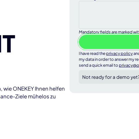
IT
Mandatory fields are marked with 
I have read the
privacy policy
and
my data in order to answer my re
send a quick email to
privacy@
Not ready for a demo yet
n, wie ONEKEY Ihnen helfen
iance-Ziele mühelos zu