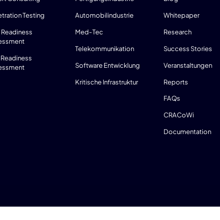
tration Testing
Automobilindustrie
Whitepaper
 Readiness
Med-Tec
Research
essment
Telekommunikation
Success Stories
 Readiness
Software Entwicklung
Veranstaltungen
essment
Kritische Infrastruktur
Reports
FAQs
CRACoWi
Documentation