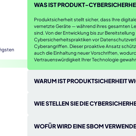
WAS IST PRODUKT-CYBERSICHERHE
Produktsicherheit stellt sicher, dass Ihre digi
vernetzte Geräte — während ihres gesamten L
sind. Von der Entwicklung bis zur Bereitstellu
Cybersicherheitspraktiken vor Datenschutzver
Cyberangriffen. Dieser proaktive Ansatz schütz
figsten
auch die Einhaltung neuer Vorschriften, wodurch
Vertrauenswürdigkeit Ihrer Technologie gewahr
WARUM IST PRODUKTSICHERHEIT WI
Die Cybersicherheit von Produkten ist unerlässl
Cyberbedrohungen zu schützen, sensible Daten
WIE STELLEN SIE DIE CYBERSICHERH
zu gewährleisten. Andernfalls sind Ihre Produk
Datenschutzverletzungen und unbefugtem Zugri
Der Schutz Ihrer Produkte erfordert einen stra
finanziellen Verlusten, Reputationsschäden un
ihres gesamten Lebenszyklus. So können Sie da
WOFÜR WIRD EINE SBOM VERWENDE
Cybersicherheitspraktiken helfen Ihnen dabei, d
Kunden aufzubauen und Ihre Produkte gegen 