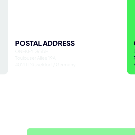
POSTAL ADDRESS
ONEKEY GmbH
Toulouser Allee 19A
40211 Düsseldorf / Germany