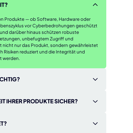
IT?
talen Produkte — ob Software, Hardware oder
ebenszyklus vor Cyberbedrohungen geschützt
ng und darüber hinaus schützen robuste
letzungen, unbefugtem Zugriff und
t nicht nur das Produkt, sondern gewährleistet
 Risiken reduziert und die Integrität und
t werden.
CHTIG?
ich, um Ihre digitalen Produkte vor
 zu schützen und einen reibungslosen Betrieb
EIT IHRER PRODUKTE SICHER?
te und Benutzer dem Risiko von Angriffen,
ff ausgesetzt, die zu kostspieligen
tegischen und kontinuierlichen Ansatz während
d Sicherheitslücken führen können. Starke
s erreichen:
T?
ie Vorschriften einzuhalten, das Vertrauen Ihrer
sich entwickelnde Cyberbedrohungen