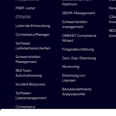
Plattform
PSIRT-Leiter
Pene
SBOM-Management
CTO/CIO
CRA
Schwachstellen-
Ass
Leiter der Entwicklung
management
RED
Compliance Manager
ONEKEY Compliance
Ass
Wizard
Software
Lieferkettensicherheit
Folgenabschätzung
Schwachstellen
Zero-Day-Erkennung
Management
Monitoring
RED Team
Automatisierung
Erkennung von
Lizenzen
Incident Response
Benutzerdefinierte
Software-
Analyseprofile
Lizenzmanagement
Compliance
Management