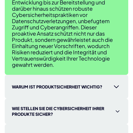
Entwicklung bis zur Bereitstellung und
darüber hinaus schützen robuste
Cybersicherheitspraktiken vor
Datenschutzverletzungen, unbefugtem
Zugriff und Cyberangriffen. Dieser
proaktive Ansatz schützt nicht nur das
Produkt, sondern gewährleistet auch die
Einhaltung neuer Vorschriften, wodurch
Risiken reduziert und die Integrität und
Vertrauenswürdigkeit Ihrer Technologie
gewahrt werden.
WARUM IST PRODUKTSICHERHEIT WICHTIG?
Die Cybersicherheit von Produkten ist
unerlässlich, um Ihre digitalen Produkte vor
WIE STELLEN SIE DIE CYBERSICHERHEIT IHRER
Cyberbedrohungen zu schützen, sensible
PRODUKTE SICHER?
Daten zu schützen und einen reibungslosen
Betrieb zu gewährleisten. Andernfalls sind
Der Schutz Ihrer Produkte erfordert einen
Ihre Produkte und Benutzer dem Risiko von