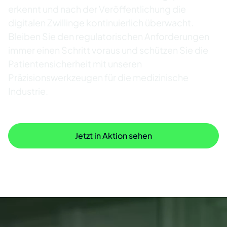
erkennt und nach der Veröffentlichung die
digitalen Zwillinge kontinuierlich überwacht.
Bleiben Sie den regulatorischen Anforderungen
immer einen Schritt voraus und schützen Sie die
Patientensicherheit mit unseren
Präzisionswerkzeugen für die medizinische
Industrie.
Entdecken Sie weitere Funktionen
Jetzt in Aktion sehen