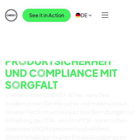
See it in Action
DE
FÜR MEDIZIN-GERÄTE
BEHANDELN SIE
PRODUKTSICHERHEIT
UND COMPLIANCE MIT
SORGFALT
Stellen Sie mit ONEKEY sicher, dass Ihre
medizinischen Geräte sicher und marktreif sind.
Unsere Plattform unterstützt Ihre Bemühungen zur
Einhaltung der FDA- und EU-MDR-Vorschriften,
indem sie SBOMs generiert und validiert,
Sicherheitslücken in allen Entwicklungsphasen