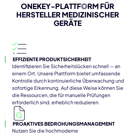
Skripts und Binärdateien für Probleme wie
O
NEKEY-PLATTFORM
FÜR
Zeit für die Behebung und schützen Sie Ihre
Befehlseinschleusung, unsichere
Anlagen proaktiv vor Cyberbedrohungen — rund
HERSTELLER MEDIZINISCHER
Kommunikation oder fest codierte
um die Uhr. Stellen Sie auf automatisierte,
GERÄTE
Anmeldeinformationen. Profitieren Sie von einer
hocheffiziente Weise sicher, dass Ihre Anlagen
präzisen statischen Codeanalyse, die den
vor Cyberbedrohungen geschützt sind.
Datenfluss verfolgt, potenzielle Injection-
Schwachstellen hervorhebt und eine schnelle
Erfahre mehr
Abwehr ermöglicht.
EFFIZIENTE PRODUKTSICHERHEIT
Erfahre mehr
Identifizieren Sie Sicherheitslücken schnell — an
einem Ort. Unsere Plattform bietet umfassende
Kontrolle durch kontinuierliche Überwachung und
sofortige Erkennung. Auf diese Weise können Sie
die Ressourcen, die für manuelle Prüfungen
erforderlich sind, erheblich reduzieren.
PROAKTIVES BEDROHUNGSMANAGEMENT
Nutzen Sie die hochmoderne