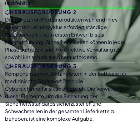
und fehlbar.
HERAUSFORDERUNG 2
Der Schutz von Medizinprodukten während ihres
gesamten Lebenszyklus erfordert ständige
Wachsamkeit — vom ersten Entwurf bis zur
Markteinführung. Sicherheitslücken können in jeder
Phase auftreten, und ihre effektive Verwaltung ist
sowohl kritisch als auch herausfordernd.
HERAUSFORDERUNG 3
Komponenten von Drittanbietern in der Software für
medizinische Geräte erhöhen die
Cybersicherheitsrisiken erheblich. Die Verwaltung
dieser Elemente, um die Einhaltung der
Sicherheitsstandards sicherzustellen und
Schwachstellen in der gesamten Lieferkette zu
beheben, ist eine komplexe Aufgabe.