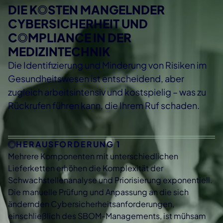
DIE K
O
STEN MANGELNDER
CYBERSICHERHEIT UND
C
O
MPLIANCE IN DER
MEDIZINTECHNIK
Die Identifizierung und Minderung von Risiken im
Gesundheitswesen ist entscheidend, aber
zugleich arbeitsintensiv und kostspielig – was zu
Rückrufen führen kann, die Ihrem Ruf schaden.
HERAUSFORDERUNG 1
Mehrere Komponenten mit unterschiedlichen
Lieferketten erhöhen die Komplexität der
Schwachstellenanalyse und Priorisierung exponentiell.
Die manuelle Prüfung und Anpassung an die sich
ändernden Cybersicherheitsanforderungen,
einschließlich des SBOM-Managements, ist mühsam