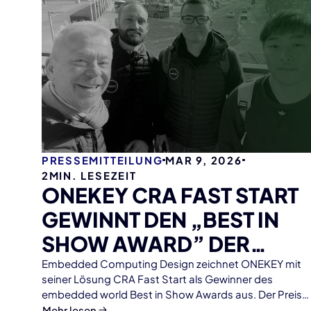
PRESSEMITTEILUNG
MAR 9, 2026
2
MIN. LESEZEIT
ONEKEY CRA FAST START
GEWINNT DEN „BEST IN
SHOW AWARD” DER
EMBEDDED WORLD 2026
Embedded Computing Design zeichnet ONEKEY mit
seiner Lösung CRA Fast Start als Gewinner des
embedded world Best in Show Awards aus. Der Preis
würdigt innovative Technologien, die sich durch
Mehr lesen