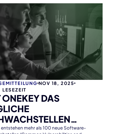
SEMITTEILUNG
NOV 18, 2025
. LESEZEIT
T ONEKEY DAS
GLICHE
HWACHSTELLEN
AOS EINFACH
h entstehen mehr als 100 neue Software-