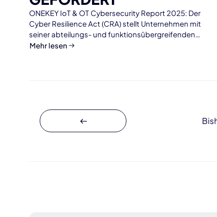
ONEKEY IoT & OT Cybersecurity Report 2025: Der
Cyber Resilience Act (CRA) stellt Unternehmen mit
seiner abteilungs- und funktionsübergreifenden
Wirkung vor Herausforderungen, wenn es um die
Mehr lesen
Verantwortlichkeiten geht.
Bis