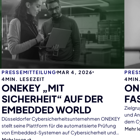
PRESSEMITTEILUNG
MAR 4, 2026
PRES
4
MIN. LESEZEIT
4
MIN
ONEKEY „MIT
ON
SICHERHEIT“ AUF DER
FA
EMBEDDED WORLD
Zielgru
und An
Düsseldorfer Cybersicherheitsunternehmen ONEKEY
dem Cy
stellt seine Plattform für die automatisierte Prüfung
künfti
Mehr l
von Embedded-Systemen auf Cybersicherheit und
Compliance vor. Die Zeit drängt, weil der Cyber
Mehr lesen