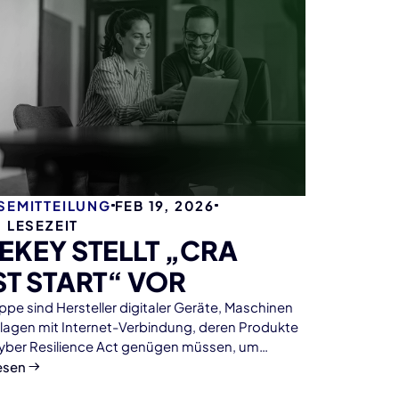
SEMITTEILUNG
FEB 19, 2026
. LESEZEIT
EKEY STELLT „CRA
ST START“ VOR
ppe sind Hersteller digitaler Geräte, Maschinen
lagen mit Internet-Verbindung, deren Produkte
ber Resilience Act genügen müssen, um
g verkauft werden zu dürfen.
esen