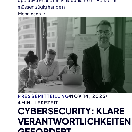
operative Phase mit Meldepflichten – Hersteller
müssen zügig handeln
Mehr lesen
PRESSEMITTEILUNG
NOV 14, 2025
4
MIN. LESEZEIT
CYBERSECURITY: KLARE
VERANTWORTLICHKEITEN
GEFORDERT