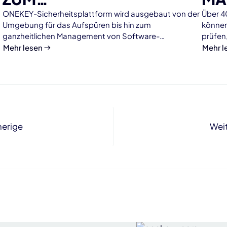
SICHERHEITHEITSPASS
ONEKEY-Sicherheitsplattform wird ausgebaut von der
Über 4
Umgebung für das Aufspüren bis hin zum
können
ganzheitlichen Management von Software-
prüfen
Schwachstellen in smarten Produkten.- Erweiterte
Sicherh
Mehr lesen
Mehr l
Software-Stücklisten werden zum Sicherheitspass mit
integrierter Risikobewertung und allen regulatorisch
konformen Nachweisen
herige
Wei