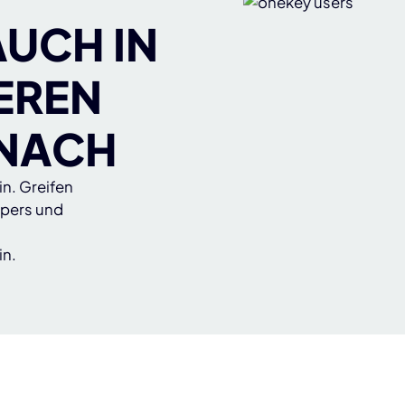
AUCH IN
EREN
 NACH
in. Greifen
apers und
in.