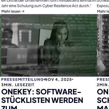
ein Drittel der Unternehmen führt mindestens einmal im
Schwac
AU
Jahr eine Schulung zum Cyber Resilience Act durch.“
Exposu
zunehm
Mehr lesen
Mehr l
regelb
Dokume
Kosten
Untern
effizie
Aufwan
Schwac
PRESSEMITTEILUNG
NOV 4, 2025
PRES
3
MIN. LESEZEIT
2
MIN.
ONEKEY: SOFTWARE-
ON
STÜCKLISTEN WERDEN
SC
ZUM
MA