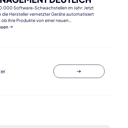
0.000 Software-Schwachstellen im Jahr: Jetzt
 die Hersteller vernetzter Geräte automatisiert
, ob ihre Produkte von einer neuen
eitslücke betroffen sind.
esen
ter