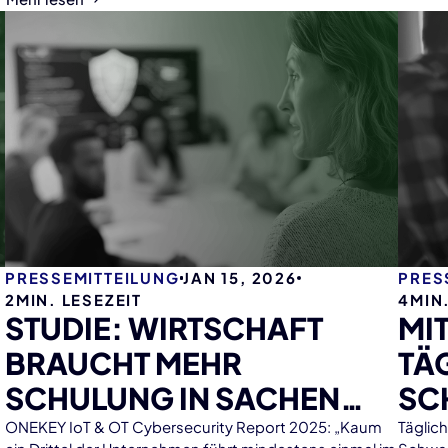
Resilience Act (CRA) 2026 erstmals unmittelbare
Auswirkungen auf die Hersteller digitaler Geräte hat.
PRESSEMITTEILUNG
JAN 15, 2026
PRES
2
MIN. LESEZEIT
4
MIN
STUDIE: WIRTSCHAFT
MI
BRAUCHT MEHR
TÄ
SCHULUNG IN SACHEN
SC
HACKERABWEHR
CH
ONEKEY IoT & OT Cybersecurity Report 2025: „Kaum
Täglic