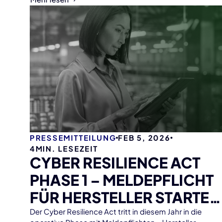
herausragende Designqualität, Marktrelevanz und
Einfluss auf die Embedded-System-Industrie
auszeichnen.
PRESSEMITTEILUNG
FEB 5, 2026
4
MIN. LESEZEIT
CYBER RESILIENCE ACT
PHASE 1 – MELDEPFLICHT
FÜR HERSTELLER STARTET
2026
Der Cyber Resilience Act tritt in diesem Jahr in die