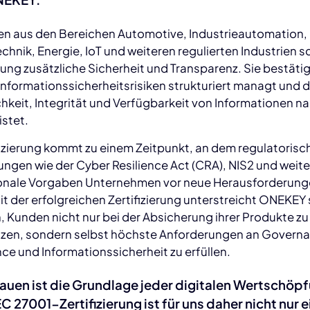
en aus den Bereichen Automotive, Industrieautomation,
chnik, Energie, IoT und weiteren regulierten Industrien s
erung zusätzliche Sicherheit und Transparenz. Sie bestäti
formationssicherheitsrisiken strukturiert managt und d
chkeit, Integrität und Verfügbarkeit von Informationen n
stet.
fizierung kommt zu einem Zeitpunkt, an dem regulatorisc
ngen wie der Cyber Resilience Act (CRA), NIS2 und weite
ionale Vorgaben Unternehmen vor neue Herausforderun
Mit der erfolgreichen Zertifizierung unterstreicht ONEKEY
 Kunden nicht nur bei der Absicherung ihrer Produkte zu
tzen, sondern selbst höchste Anforderungen an Govern
e und Informationssicherheit zu erfüllen.
auen ist die Grundlage jeder digitalen Wertschöpf
C 27001-Zertifizierung ist für uns daher nicht nur e