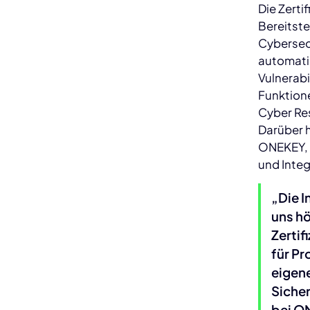
Die Zerti
Bereitst
Cybersec
automati
Vulnerab
Funktione
Cyber Res
Darüber 
ONEKEY, 
und Integ
„Die I
uns hö
Zertif
für P
eigen
Siche
bei O