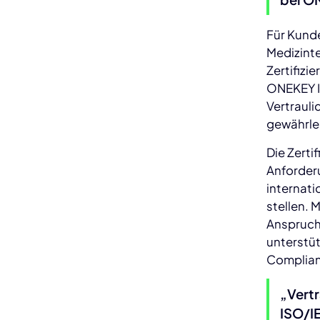
Für Kund
Medizinte
Zertifizi
ONEKEY In
Vertrauli
gewährlei
Die Zerti
Anforderu
internat
stellen. 
Anspruch,
unterstü
Complianc
„Vertr
ISO/IE