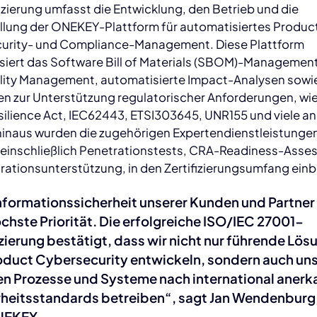
fizierung umfasst die Entwicklung, den Betrieb und die
ellung der ONEKEY-Plattform für automatisiertes Produc
urity- und Compliance-Management. Diese Plattform
siert das Software Bill of Materials (SBOM)-Management
ility Management, automatisierte Impact-Analysen sowi
n zur Unterstützung regulatorischer Anforderungen, wie 
ilience Act, IEC62443, ETSI303645, UNR155 und viele an
hinaus wurden die zugehörigen Expertendienstleistunge
einschließlich Penetrationstests, CRA-Readiness-Ass
rationsunterstützung, in den Zertifizierungsumfang ein
nformationssicherheit unserer Kunden und Partner 
chste Priorität. Die erfolgreiche ISO/IEC 27001-
izierung bestätigt, dass wir nicht nur führende Lö
roduct Cybersecurity entwickeln, sondern auch un
en Prozesse und Systeme nach international aner
rheitsstandards betreiben“, sagt Jan Wendenbur
NEKEY.