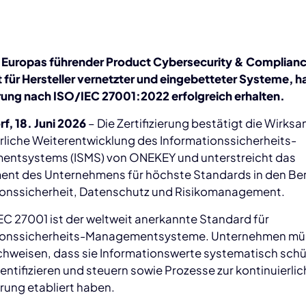
Europas führender Product Cybersecurity & Complian
t für Hersteller vernetzter und eingebetteter Systeme, ha
erung nach ISO/IEC 27001:2022 erfolgreich erhalten.
f, 18. Juni 2026
– Die Zertifizierung bestätigt die Wirks
rliche Weiterentwicklung des Informationssicherheits-
ntsystems (ISMS) von ONEKEY und unterstreicht das
nt des Unternehmens für höchste Standards in den Be
ionssicherheit, Datenschutz und Risikomanagement.
EC 27001 ist der weltweit anerkannte Standard für
ionssicherheits-Managementsysteme. Unternehmen m
chweisen, dass sie Informationswerte systematisch schü
dentifizieren und steuern sowie Prozesse zur kontinuierli
rung etabliert haben.