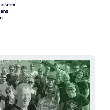
unserer
hens
an