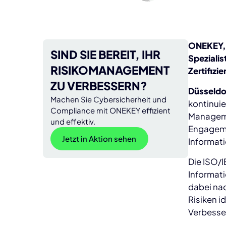
ONEKEY, 
SIND SIE BEREIT, IHR
Spezialis
RISIKOMANAGEMENT
Zertifizi
ZU VERBESSERN?
Düsseldor
Machen Sie Cybersicherheit und
kontinuie
Compliance mit ONEKEY effizient
Manageme
und effektiv.
Engageme
Jetzt in Aktion sehen
Informat
Die ISO/I
Informat
dabei na
Risiken i
Verbesse