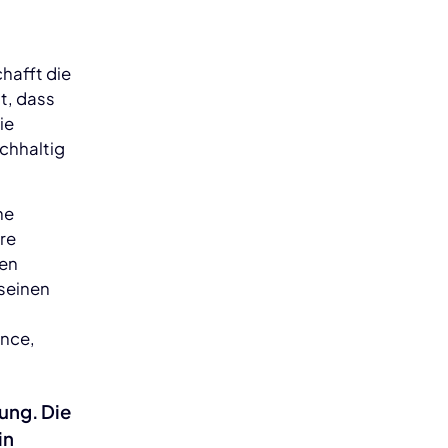
chafft die
gt, dass
ie
achhaltig
he
re
gen
 seinen
ance,
ung. Die
in