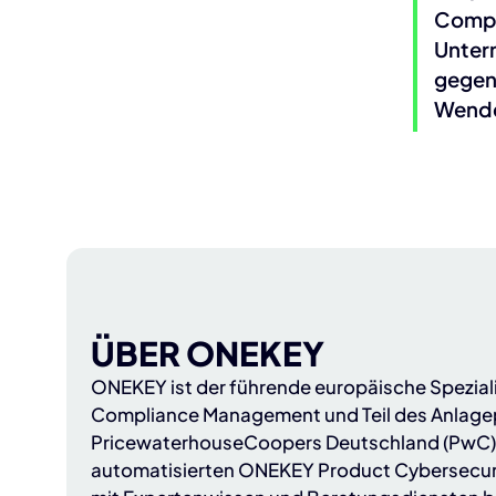
Compl
Unter
gegen
Wend
ÜBER ONEKEY
ONEKEY
ist der führende europäische Spezial
Compliance Management und Teil des Anlagep
PricewaterhouseCoopers Deutschland (PwC
automatisierten ONEKEY Product Cybersecur