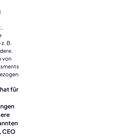
t
,
e
z. B.
dere.
n von
essments
bezogen.
hat für
sungen
sere
kannten
g, CEO