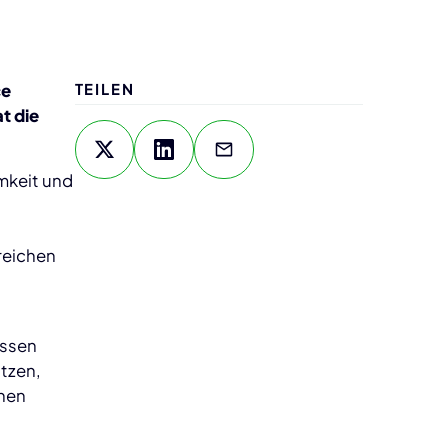
ce
TEILEN
t die
amkeit und
reichen
üssen
tzen,
chen