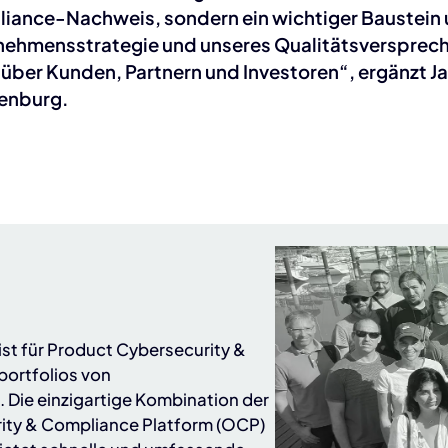
iance-Nachweis, sondern ein wichtiger Baustein 
nehmensstrategie und unseres Qualitätsversprec
über Kunden, Partnern und Investoren“, ergänzt J
enburg.
ist für Product Cybersecurity &
ortfolios von
)
. Die einzigartige Kombination der
ity & Compliance Platform (OCP)