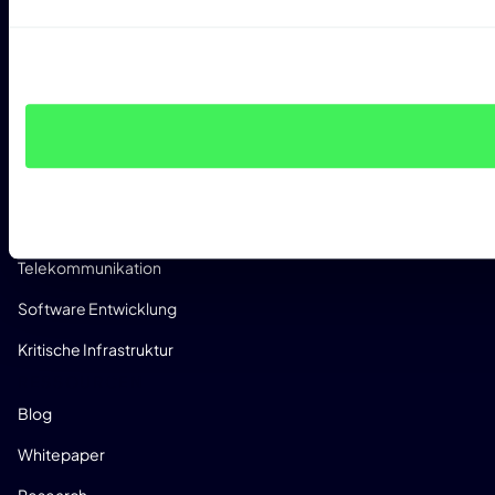
CRA Readiness Assessment
RED Readiness Assessment
BRANCHEN
Fertigungsindustrie
Automobilindustrie
Med-Tec
Telekommunikation
Software Entwicklung
Kritische Infrastruktur
RESSOURCEN
Blog
Whitepaper
Research