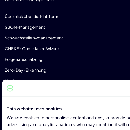
PRODUKT
Überblick über die Plattform
SBOM-Management
Schwachstellen-management
ONEKEY Compliance Wizard
Folgenabschätzung
Zero-Day-Erkennung
Monitoring
Erkennung von Lizenzen
Benutzerdefinierte Analyseprofile
This website uses cookies
CONSULTING
We use cookies to personalise content and ads, to provide soc
Expert Consulting
advertising and analytics partners who may combine it with ot
Penetration Testing