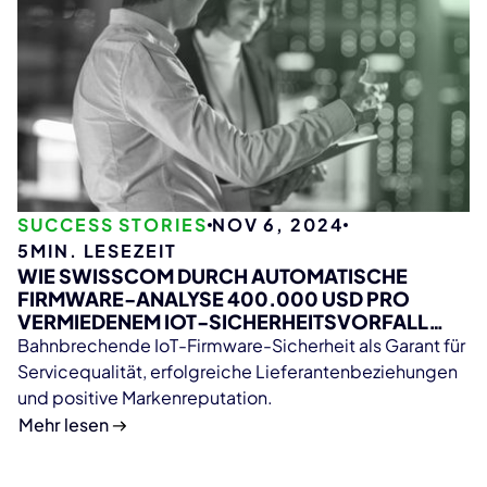
SUCCESS STORIES
NOV 6, 2024
5
MIN. LESEZEIT
WIE SWISSCOM DURCH AUTOMATISCHE
FIRMWARE-ANALYSE 400.000 USD PRO
VERMIEDENEM IOT-SICHERHEITSVORFALL
EINSPART!
Bahnbrechende IoT-Firmware-Sicherheit als Garant für
Servicequalität, erfolgreiche Lieferantenbeziehungen
und positive Markenreputation.
Mehr lesen