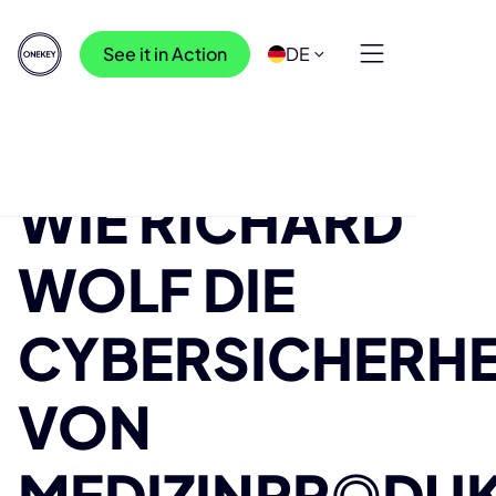
See it in Action
DE
Ressourcen
>
Erfolgsgeschichten
>
Wie Richard Wolf die Cybersicherheit von
WIE RICHARD
Medizinprodukten mithilfe von ONEKEY verstärkt
WOLF DIE
CYBERSICHERHE
VON
MEDIZINPR
O
DU