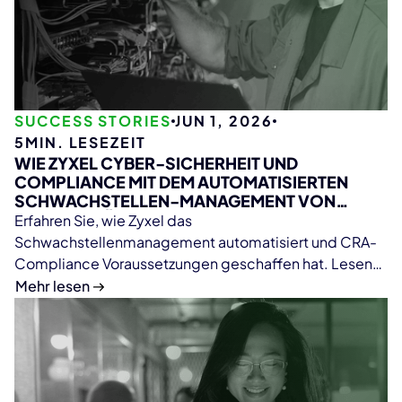
SUCCESS STORIES
JUN 1, 2026
5
MIN. LESEZEIT
WIE ZYXEL CYBER-SICHERHEIT UND
COMPLIANCE MIT DEM AUTOMATISIERTEN
SCHWACHSTELLEN-MANAGEMENT VON
ONEKEY STÄRKT
Erfahren Sie, wie Zyxel das
Schwachstellenmanagement automatisiert und CRA-
Compliance Voraussetzungen geschaffen hat. Lesen
Sie jetzt die Erfolgsgeschichte!
Mehr lesen