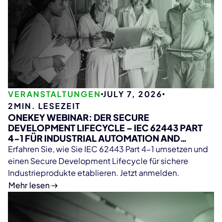
VERANSTALTUNGEN
JULY 7, 2026
2
MIN. LESEZEIT
ONEKEY WEBINAR: DER SECURE
DEVELOPMENT LIFECYCLE – IEC 62443 PART
4-1 FÜR INDUSTRIAL AUTOMATION AND
CONTROL SYSTEMS
Erfahren Sie, wie Sie IEC 62443 Part 4-1 umsetzen und
einen Secure Development Lifecycle für sichere
Industrieprodukte etablieren. Jetzt anmelden.
Mehr lesen