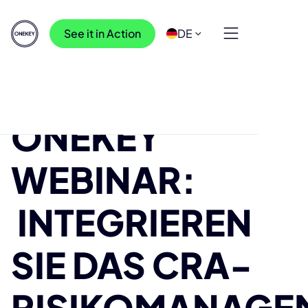
See it in Action
DE
Ressourcen
>
Veranstaltungen
>
ONEKEY Webinar: Integrieren Sie das CRA-
ONEKEY
Risikomanagement in automatisierte DevSecOps-
Workflows
WEBINAR:
INTEGRIEREN
SIE DAS CRA-
RISIKOMANAGE