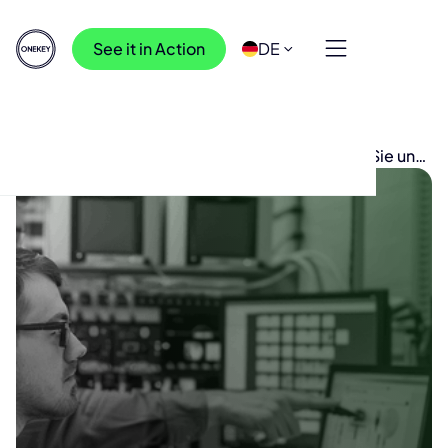
See it in Action
DE
Ressourcen
>
Veranstaltungen
>
ONEKEY auf der IoT Tech Expo 2025 — Treffen Sie uns
am Stand 109