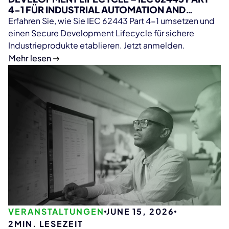
4-1 FÜR INDUSTRIAL AUTOMATION AND
CONTROL SYSTEMS
Erfahren Sie, wie Sie IEC 62443 Part 4-1 umsetzen und
einen Secure Development Lifecycle für sichere
Industrieprodukte etablieren. Jetzt anmelden.
Mehr lesen
VERANSTALTUNGEN
JUNE 15, 2026
2
MIN. LESEZEIT