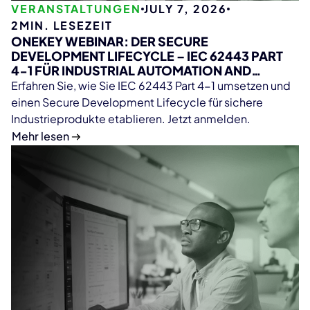
VERANSTALTUNGEN
JULY 7, 2026
2
MIN. LESEZEIT
ONEKEY WEBINAR: DER SECURE
DEVELOPMENT LIFECYCLE – IEC 62443 PART
4-1 FÜR INDUSTRIAL AUTOMATION AND
CONTROL SYSTEMS
Erfahren Sie, wie Sie IEC 62443 Part 4-1 umsetzen und
einen Secure Development Lifecycle für sichere
Industrieprodukte etablieren. Jetzt anmelden.
Mehr lesen