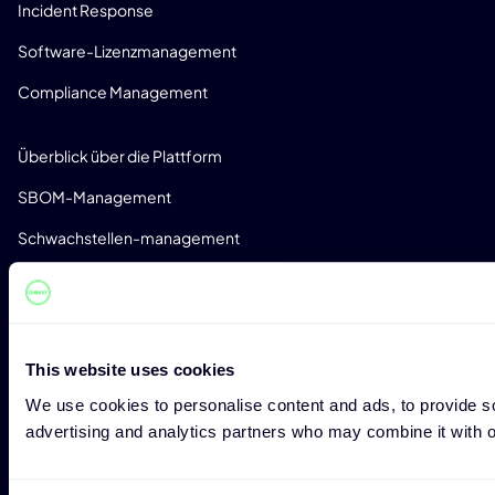
Incident Response
Software-Lizenzmanagement
Compliance Management
PRODUKT
Überblick über die Plattform
SBOM-Management
Schwachstellen-management
ONEKEY Compliance Wizard
Folgenabschätzung
Zero-Day-Erkennung
This website uses cookies
Monitoring
We use cookies to personalise content and ads, to provide soc
advertising and analytics partners who may combine it with ot
Erkennung von Lizenzen
Benutzerdefinierte Analyseprofile