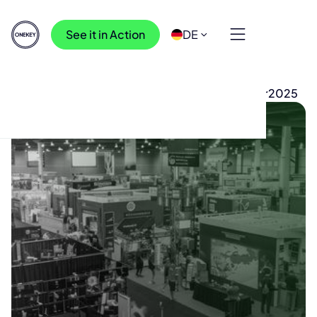
See it in Action
DE
Ressourcen
>
Veranstaltungen
>
ONEKEY @ escar2025