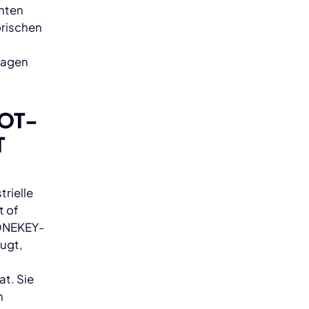
enten
orischen
fragen
IOT-
T
rielle
t of
 ONEKEY-
eugt,
t. Sie
n