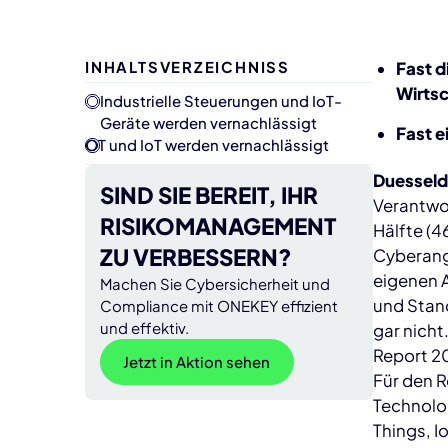
INHALTSVERZEICHNISS
Fast d
Wirtsc
Industrielle Steuerungen und IoT-
Geräte werden vernachlässigt
Fast e
OT und IoT werden vernachlässigt
Duesseld
SIND SIE BEREIT, IHR
Verantwor
RISIKOMANAGEMENT
Hälfte (4
ZU VERBESSERN?
Cyberangr
eigenen A
Machen Sie Cybersicherheit und
und Stand
Compliance mit ONEKEY effizient
und effektiv.
gar nich
Report 2
Jetzt in Aktion sehen
Für den R
Technolog
Things, 