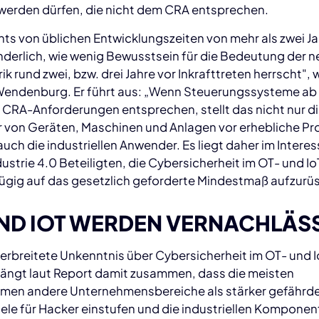
 werden dürfen, die nicht dem CRA entsprechen.
ts von üblichen Entwicklungszeiten von mehr als zwei Ja
nderlich, wie wenig Bewusstsein für die Bedeutung der 
ik rund zwei, bzw. drei Jahre vor Inkrafttreten herrscht",
 Wendenburg. Er führt aus: „Wenn Steuerungssysteme ab
 CRA-Anforderungen entsprechen, stellt das nicht nur d
er von Geräten, Maschinen und Anlagen vor erhebliche P
uch die industriellen Anwender. Es liegt daher im Interess
dustrie 4.0 Beteiligten, die Cybersicherheit im OT- und Io
ügig auf das gesetzlich geforderte Mindestmaß aufzurüs
ND IOT WERDEN VERNACHLÄS
verbreitete Unkenntnis über Cybersicherheit im OT- und 
hängt laut Report damit zusammen, dass die meisten
men andere Unternehmensbereiche als stärker gefährd
iele für Hacker einstufen und die industriellen Kompone