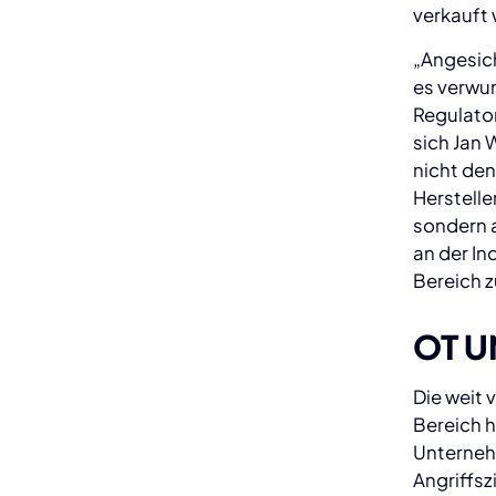
verkauft
„Angesich
es verwu
Regulator
sich Jan
nicht den
Herstell
sondern a
an der In
Bereich z
OT U
Die weit 
Bereich 
Unterneh
Angriffsz