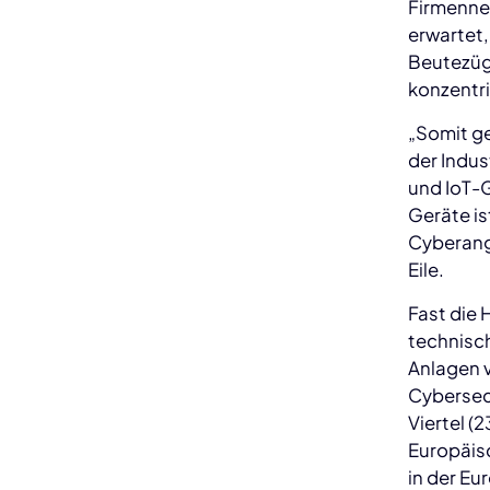
Firmennet
erwartet,
Beutezüg
konzentr
„Somit ge
der Indu
und IoT-G
Geräte is
Cyberang
Eile.
Fast die 
technisc
Anlagen 
Cybersec
Viertel (
Europäisc
in der E