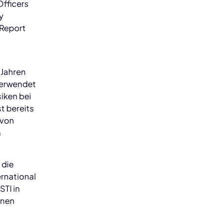
Officers
y
 Report
 Jahren
verwendet
iken bei
st bereits
 von
n
 die
ernational
STI in
inen