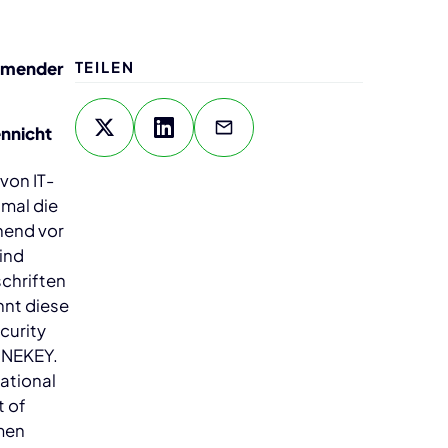
ahmender
TEILEN
ennicht
von IT-
nmal die
hend vor
sind
schriften
nnt diese
curity
ONEKEY.
rational
t of
hmen