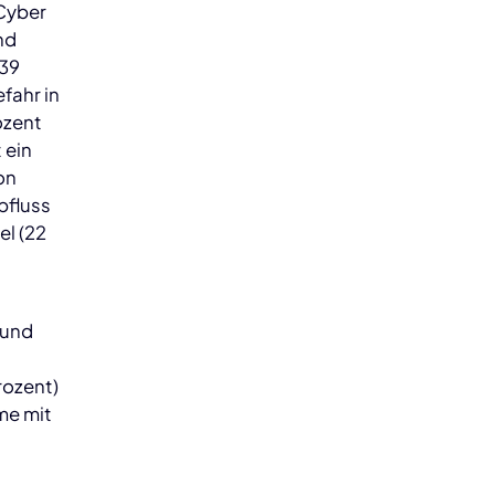
 Cyber
nd
 39
fahr in
ozent
 ein
on
bfluss
el (22
 und
rozent)
me mit