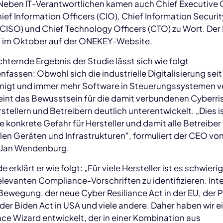
 Neben IT-Verantwortlichen kamen auch Chief Executive 
ief Information Officers (CIO), Chief Information Securit
(CISO) und Chief Technology Officers (CTO) zu Wort. Der
t im Oktober auf der ONEKEY-Website.
hternde Ergebnis der Studie lässt sich wie folgt
assen: Obwohl sich die industrielle Digitalisierung seit
nigt und immer mehr Software in Steuerungssystemen 
eint das Bewusstsein für die damit verbundenen Cyberris
rstellern und Betreibern deutlich unterentwickelt. „Dies i
e konkrete Gefahr für Hersteller und damit alle Betreiber
llen Geräten und Infrastrukturen", formuliert der CEO vo
Jan Wendenburg.
 erklärt er wie folgt: „Für viele Hersteller ist es schwierig
relevanten Compliance-Vorschriften zu identifizieren. Int
in Bewegung, der neue Cyber Resiliance Act in der EU, der P
der Biden Act in USA und viele andere. Daher haben wir e
e Wizard entwickelt, der in einer Kombination aus