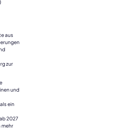
)
te aus
euerungen
und
rg zur
he
hinen und
ls ein
 ab 2027
n mehr