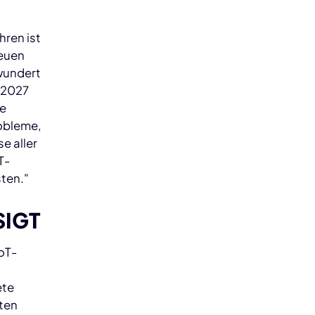
hren ist
neuen
 wundert
 2027
ie
robleme,
e aller
T-
ten."
SIGT
IoT-
ete
nten