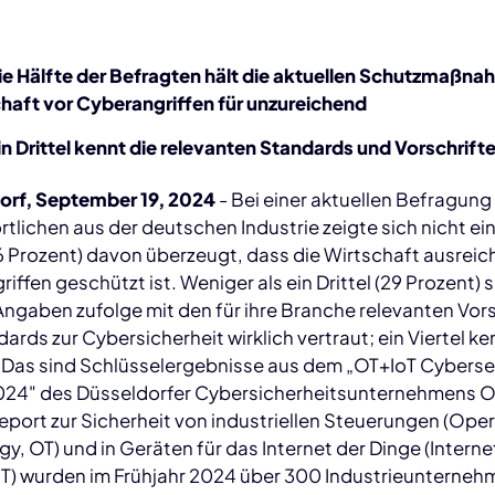
ie Hälfte der Befragten hält die aktuellen Schutzmaßn
haft vor Cyberangriffen für unzureichend
in Drittel kennt die relevanten Standards und Vorschrift
orf, September 19, 2024
- Bei einer aktuellen Befragung 
tlichen aus der deutschen Industrie zeigte sich nicht ei
6 Prozent) davon überzeugt, dass die Wirtschaft ausreic
iffen geschützt ist. Weniger als ein Drittel (29 Prozent) 
ngaben zufolge mit den für ihre Branche relevanten Vor
ards zur Cybersicherheit wirklich vertraut; ein Viertel ke
t.Das sind Schlüsselergebnisse aus dem „OT+IoT Cyberse
024" des Düsseldorfer Cybersicherheitsunternehmens 
eport zur Sicherheit von industriellen Steuerungen (Ope
y, OT) und in Geräten für das Internet der Dinge (Interne
IoT) wurden im Frühjahr 2024 über 300 Industrieunterne