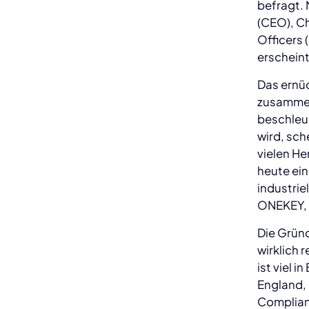
befragt.
(CEO), Ch
Officers 
erschein
Das ernüc
zusammenf
beschleu
wird, sch
vielen He
heute ein
industrie
ONEKEY, 
Die Gründe
wirklich 
ist viel 
England, 
Complianc