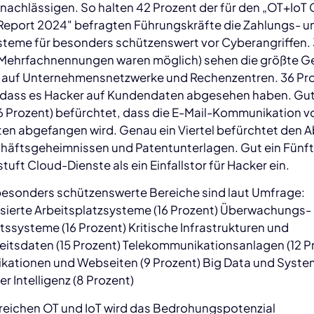
nachlässigen. So halten 42 Prozent der für den „OT+IoT
 Report 2024" befragten Führungskräfte die Zahlungs- u
steme für besonders schützenswert vor Cyberangriffen.
(Mehrfachnennungen waren möglich) sehen die größte Ge
n auf Unternehmensnetzwerke und Rechenzentren. 36 Pr
 dass es Hacker auf Kundendaten abgesehen haben. Gut
26 Prozent) befürchtet, dass die E-Mail-Kommunikation v
en abgefangen wird. Genau ein Viertel befürchtet den A
häftsgeheimnissen und Patentunterlagen. Gut ein Fünft
stuft Cloud-Dienste als ein Einfallstor für Hacker ein.
besonders schützenswerte Bereiche sind laut Umfrage:
isierte Arbeitsplatzsysteme (16 Prozent) Überwachungs-
tssysteme (16 Prozent) Kritische Infrastrukturen und
itsdaten (15 Prozent) Telekommunikationsanlagen (12 P
kationen und Webseiten (9 Prozent) Big Data und Syste
er Intelligenz (8 Prozent)
ereichen OT und IoT wird das Bedrohungspotenzial