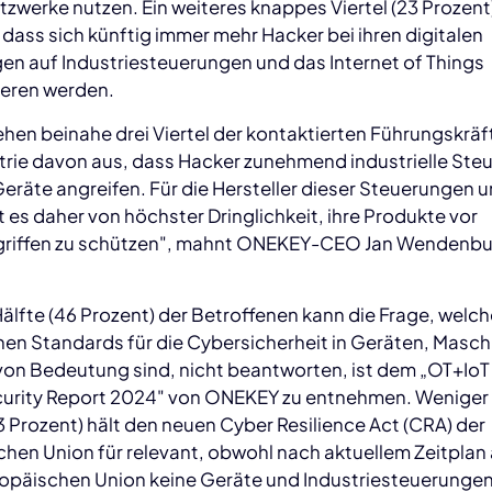
zwerke nutzen. Ein weiteres knappes Viertel (23 Prozent
 dass sich künftig immer mehr Hacker bei ihren digitalen
en auf Industriesteuerungen und das Internet of Things
ieren werden.
hen beinahe drei Viertel der kontaktierten Führungskräf
strie davon aus, dass Hacker zunehmend industrielle St
eräte angreifen. Für die Hersteller dieser Steuerungen 
t es daher von höchster Dringlichkeit, ihre Produkte vor
riffen zu schützen", mahnt ONEKEY-CEO Jan Wendenbu
Hälfte (46 Prozent) der Betroffenen kann die Frage, welc
hen Standards für die Cybersicherheit in Geräten, Masc
von Bedeutung sind, nicht beantworten, ist dem „OT+IoT
urity Report 2024" von ONEKEY zu entnehmen. Weniger a
23 Prozent) hält den neuen Cyber Resilience Act (CRA) der
hen Union für relevant, obwohl nach aktuellem Zeitplan
uropäischen Union keine Geräte und Industriesteuerunge