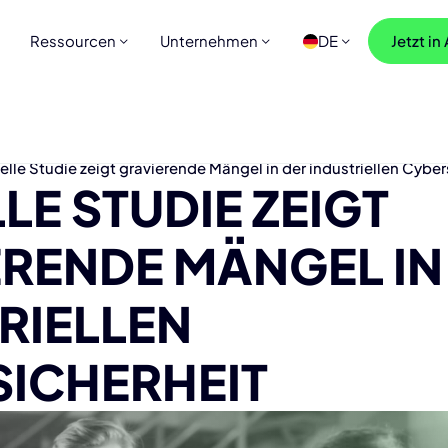
Ressourcen
Unternehmen
DE
Jetzt in
elle Studie zeigt gravierende Mängel in der industriellen Cyber
LE STUDIE ZEIGT
RENDE MÄNGEL IN
RIELLEN
ICHERHEIT