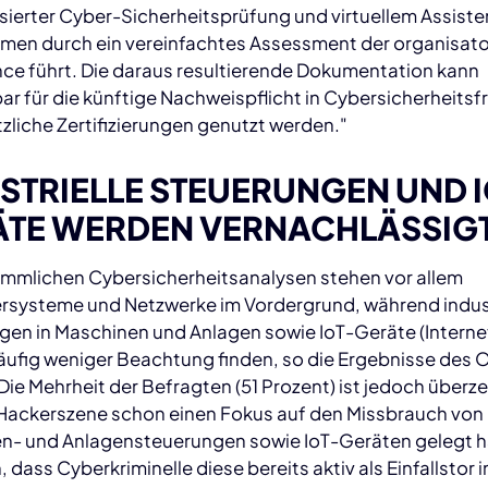
sierter Cyber-Sicherheitsprüfung und virtuellem Assist
men durch ein vereinfachtes Assessment der organisat
ce führt. Die daraus resultierende Dokumentation kann
ar für die künftige Nachweispflicht in Cybersicherheits
zliche Zertifizierungen genutzt werden."
STRIELLE STEUERUNGEN UND 
ÄTE WERDEN VERNACHLÄSSIG
ömmlichen Cybersicherheitsanalysen stehen vor allem
systeme und Netzwerke im Vordergrund, während indust
gen in Maschinen und Anlagen sowie IoT-Geräte (Interne
häufig weniger Beachtung finden, so die Ergebnisse des
Die Mehrheit der Befragten (51 Prozent) ist jedoch überz
 Hackerszene schon einen Fokus auf den Missbrauch von
n- und Anlagensteuerungen sowie IoT-Geräten gelegt ha
 dass Cyberkriminelle diese bereits aktiv als Einfallstor i