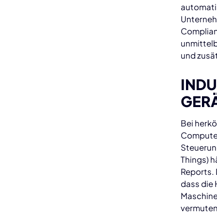
automati
Unterneh
Complian
unmittelb
und zusät
INDU
GER
Bei herk
Computer
Steuerun
Things) 
Reports. 
dass die
Maschine
vermuten,