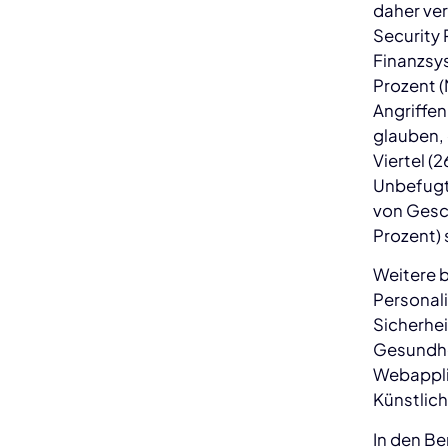
daher ver
Security
Finanzsy
Prozent 
Angriffe
glauben,
Viertel (
Unbefugt
von Gesc
Prozent) 
Weitere 
Personal
Sicherhei
Gesundhe
Webappli
Künstlich
In den B